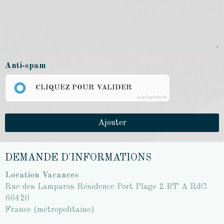
Anti-spam
CLIQUEZ POUR VALIDER
IconCaptcha ©
Ajouter
DEMANDE D'INFORMATIONS
Location Vacances
Rue des Lamparos Résidence Port Plage 2 BT A RdC
66420
France (métropolitaine)