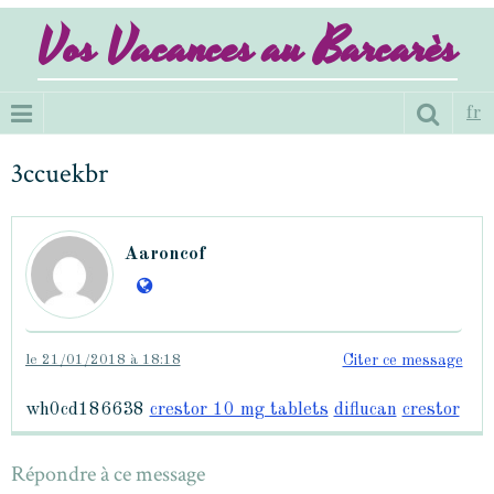
Vos Vacances au Barcarès
fr
3ccuekbr
Aaroncof
le 21/01/2018 à 18:18
Citer ce message
wh0cd186638
crestor 10 mg tablets
diflucan
crestor
Répondre à ce message