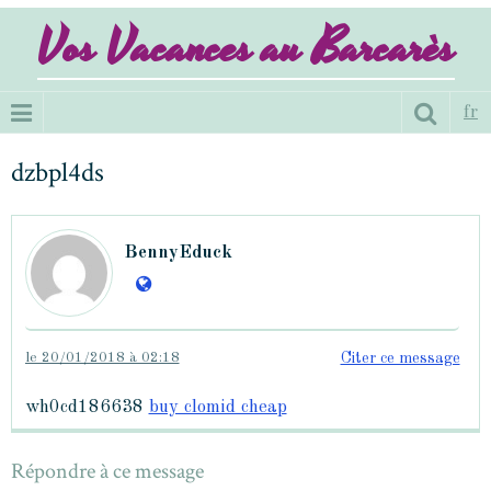
Vos Vacances au Barcarès
fr
dzbpl4ds
BennyEduck
le 20/01/2018 à 02:18
Citer ce message
wh0cd186638
buy clomid cheap
Répondre à ce message