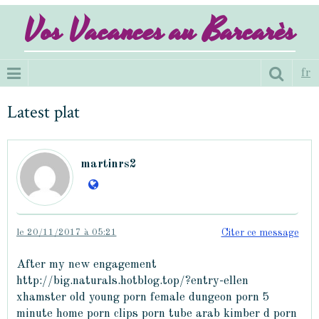
Vos Vacances au Barcarès
fr
Latest plat
martinrs2
le 20/11/2017 à 05:21
Citer ce message
After my new engagement
http://big.naturals.hotblog.top/?entry-ellen
xhamster old young porn female dungeon porn 5
minute home porn clips porn tube arab kimber d porn