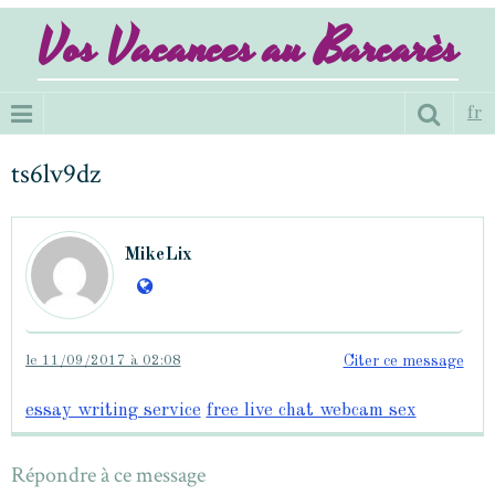
Vos Vacances au Barcarès
fr
ts6lv9dz
MikeLix
le 11/09/2017 à 02:08
Citer ce message
essay writing service
free live chat webcam sex
Répondre à ce message