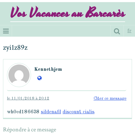
Vos Vacances au Barcarès
fr
zyi1z89z
Kennethjem
le 11/01/2018 à 20:12
Citer ce message
wh0cd186638
sildenafil
discount cialis
Répondre à ce message